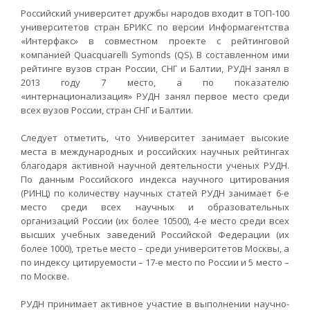
Российский университет дружбы народов входит в ТОП-100
университетов стран БРИКС по версии Информагентства
«Интерфакс» в совместном проекте с рейтинговой
компанией Quacquarelli Symonds (QS). В составленном ими
рейтинге вузов стран России, СНГ и Балтии, РУДН занял в
2013 году 7 место, а по показателю
«интернационализация» РУДН занял первое место среди
всех вузов России, стран СНГ и Балтии.
Следует отметить, что Университет занимает высокие
места в международных и российских научных рейтингах
благодаря активной научной деятельности ученых РУДН.
По данным Российского индекса научного цитирования
(РИНЦ) по количеству научных статей РУДН занимает 6-е
место среди всех научных и образовательных
организаций России (их более 10500), 4-е место среди всех
высших учебных заведений Российской Федерации (их
более 1000), третье место – среди университетов Москвы, а
по индексу цитируемости – 17-е место по России и 5 место –
по Москве.
РУДН принимает активное участие в выполнении научно-